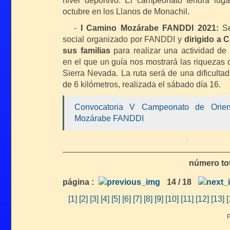
nivel deportivo. El campeonato tendrá lug
octubre en los Llanos de Monachil.
-
I Camino Mozárabe FANDDI 2021:
S
social organizado por FANDDI y
dirigido a 
sus familias
para realizar una actividad de
en el que un guía nos mostrará las riquezas 
Sierra Nevada. La ruta será de una dificultad
de 6 kilómetros, realizada el sábado día 16.
Convocatoria V Campeonato de Orien
Mozárabe FANDDI
número tot
página :
14 / 18
[1]
[2]
[3]
[4]
[5]
[6]
[7]
[8]
[9]
[10]
[11]
[12]
[13]
[