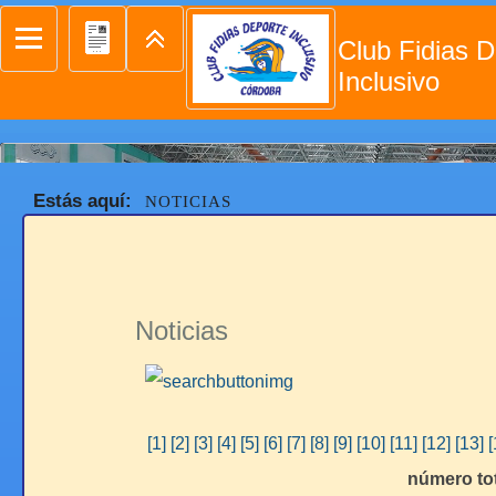
Club Fidias D
Inclusivo
Estás aquí:
NOTICIAS
Noticias
[1]
[2]
[3]
[4]
[5]
[6]
[7]
[8]
[9]
[10]
[11]
[12]
[13]
[
número tot