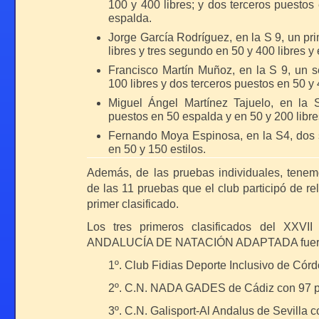
100 y 400 libres; y dos terceros puestos
espalda.
Jorge García Rodríguez, en la S 9, un pr
libres y tres segundo en 50 y 400 libres y
Francisco Martín Muñoz, en la S 9, un 
100 libres y dos terceros puestos en 50 y 
Miguel Ángel Martínez Tajuelo, en la S
puestos en 50 espalda y en 50 y 200 libre
Fernando Moya Espinosa, en la S4, dos
en 50 y 150 estilos.
Tomás Romero Córdoba, en la S8, dos pr
Además, de las pruebas individuales, tene
100 libres y 100 braza, un tercer puest
de las 11 pruebas que el club participó de re
un segundo puesto en 50 libres.
primer clasificado.
Paula López Galindo , en la S 2, dos p
Los tres primeros clasificados del X
50 espalda y 50 libres.
ANDALUCÍA DE NATACIÓN ADAPTADA fuer
Carmen Mª García Escribano, en la S
puestos 50 libres y 100 espalda y do
1º. Club Fidias Deporte Inclusivo de Cór
braza y 100 libres.
2º. C.N. NADA GADES de Cádiz con 97 p
Enrique Artacho, en la S 15, dos terce
espalda y 200 estilos.
3º. C.N. Galisport-Al Andalus de Sevilla 