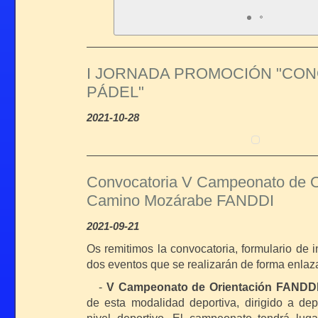
Davinia Moraño, en la S 10, cuatro prime
100 y 400 libres, y en 200 espalda.
Mª Carmen Pino Servián, en la S 7, un p
libres, y tres segundo puestos en 100 
400 libres.
I JORNADA PROMOCIÓN "CON
Laura Márquez Prados, en la S 5, tres p
PÁDEL"
50, 100 y 200 libres.
Jorge Serrano Astorga, en la S15, mejor
2021-10-28
registros personales.
Convocatoria V Campeonato de Or
Camino Mozárabe FANDDI
2021-09-21
Os remitimos la convocatoria, formulario de i
dos eventos que se realizarán de forma enlaz
-
V Campeonato de Orientación FANDD
de esta modalidad deportiva, dirigido a dep